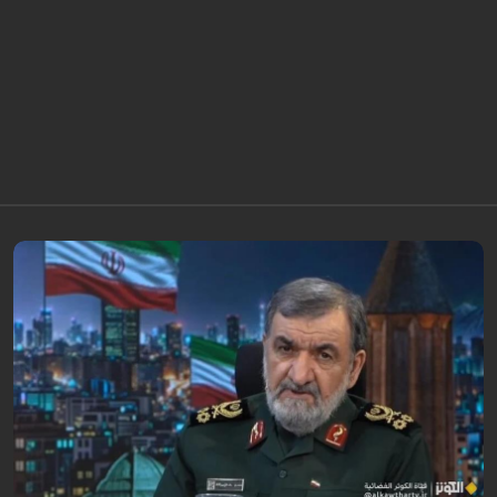
أكد اللواء محسن رضائي أن إيران لن تسمح بفتح ممر ثانٍ في مضيق هرمز.