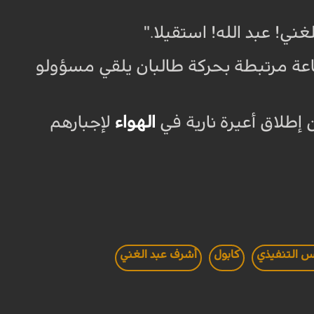
ني! عبد الله! استقيلا
".
ة مرتبطة بحركة طالبان يلقي مسؤولو
إطلاق أعيرة نارية في
الهواء
لإجبارهم
س التنفيذي
كابول
أشرف عبد الغني