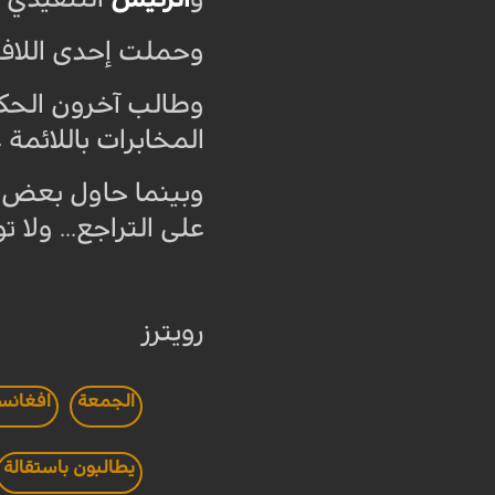
وحملت إحدى اللافتا
وطالب آخرون الحك
المخابرات باللائمة
وبينما حاول بعض ا
على التراجع... ولا
رويترز
الجمعة
افغانس
يطالبون باستقالة