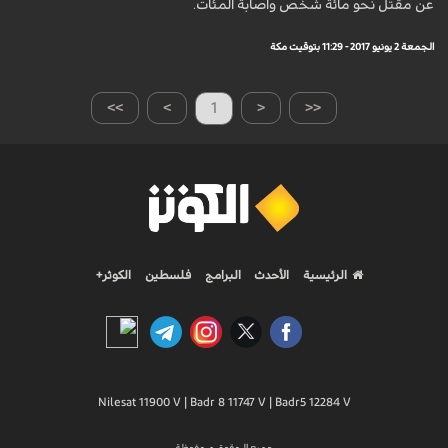
عن مقتل نحو مائة شخص واصابة المئات.
الجمعة 2 يونيو 2017 - 11:29 بتوقيت مكة
>>
>
1
<
<<
الرئيسية
الأحدث
البرامج
فلسطين
الكوثر+
Nilesat 11900 V | Badr 8 11747 V | Badr5 12284 V