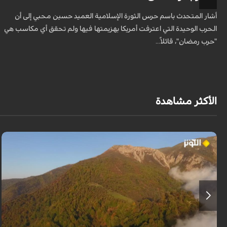
أشار المتحدث باسم حرس الثورة الإسلامية العميد حسين محبي إلى أن
الحرب الوحيدة التي اعترفت أمريكا بهزيمتها فيها ولم تحقق أي مكاسب هي
"حرب رمضان"، قائلاً...
الأكثر مشاهدة
من قلب طبيعة هراز التي كانت يوماً من أجمل الموائل الطبيعية في إيران، يحذر
المعد من كارثة بيئية: "وحش الأعمال والمشاريع التدميرية تنهش بجسم طبيعة