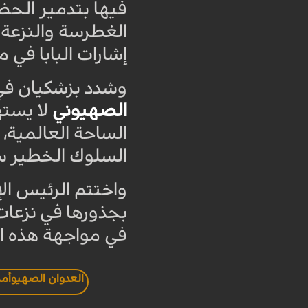
فيها بتدمير الحضار
الغطرسة والنزعة ا
إشارات البابا في م
وشدد بزشكيان في 
الصهيوني
لا يست
الساحة العالمية، 
السلوك الخطير س
واختتم الرئيس ال
بجذورها في نزعات
في مواجهة هذه الت
العدوان الصهيوأمر