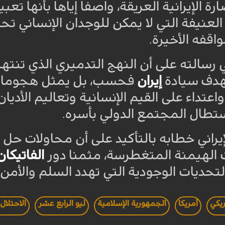
ة الإيرانية العريقة، واصفا إياها بأنها تع
لعنيفة التي لا يمكن للوجدان الإنساني تحم
واقفه الأخيرة.
رسالته على أن النهج التدميري الذي تنت
هدف سيادة
إيران
فحسب، بل يمثل هجوما مم
واعتداء على القيم الإنسانية وتعاليم الأدي
تطال المجتمع الدولي بأسره.
إيراني خطابه بالتأكيد على أن محاولات حل
 الهيمنة المتغطرسة، مثمنا دور
الفاتيكان
حديات الوجودية التي تهدد السلم والأمن 
يكي
أمريكا
الجمهورية الإسلامية
ليو الرابع عشر
الاحتلال