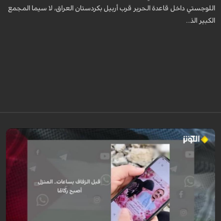
اللوجستي داخل قاعدة الحرير قرب أربيل بكردستان العراق، لا سيما المجمع
الكبير الذ...
رواية مؤثرة لعروس من غزة كانت تستعد ليوم زفافها، جهزت كل شيء من ذهب
وملابس وجهاز العرس، لكن قبل ساعات من الموعد استهدف القصف منزل زوجها