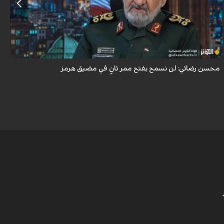
أكد اللواء محسن رضائي أن إيران لن تسمح بفتح ممر ثانٍ في مضيق هرمز.
محسن رضائي: لن نسمح بفتح ممر ثانٍ في مضيق هرمز
ه