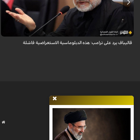
أكد رئيس مجلس الشورى الإسلامي الإيراني أن التصريحات الاستعراضية
والتهديدات المتكررة لم تعد تُجدي نفعاً، واصفاً إياها بالدبلوماسية الفاشلة.
قاليباف يرد على ترامب: هذه الدبلوماسية الاستعراضية فاشلة