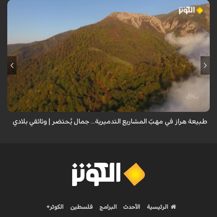
من قلب طبيعة هراز التي كانت يوماً من أجمل الموائل الطبيعية في إيران، يحذر
المعد من كارثة بيئية: "وحش الأعمال والمشاريع التدميرية تنهش بجسم
طبيعة إيران...
طبيعة هراز في مهبّ المشاريع التدميرية... جمال يُحتضر | وثائقي بلادي
الرئيسية
الأحدث
البرامج
فلسطين
الكوثر+