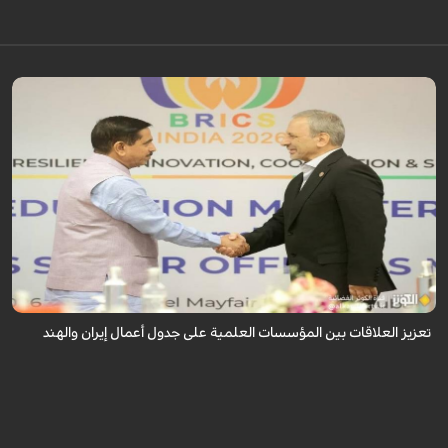
أكدت ايران والهند على تعزيز العلاقات بين مؤسساتهما العلمية، وذلك خلال لقاء
جمع القائم بأعمال وزير العلوم الإيراني مع وزير التعليم الهندي، على هامش الد...
تعزيز العلاقات بين المؤسسات العلمية على جدول أعمال إيران والهند