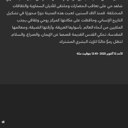
شاهد حي على تعاقب الحضارات وملتقى للأديان السماوية والثقافات
المختلفة. فمنذ آلاف السنين، لعبت هذه المدينة دورًا محوريًا في تشكيل
التاريخ الإنساني، وحافظت على مكانتها كمركز روحي وثقافي يجذب
الملايين من أنحاء العالم. بأسوارها العريقة، وأزقتها الضيقة، ومعالمها
المقدسة، تحكي القدس القديمة قصصًا عن الإيمان، والصراع، والسلام،
لتظل رمزًا خالدًا للإرث البشري المشترك.
الأحد 12 أكتوبر 2025 - 12:45 بتوقيت مكة