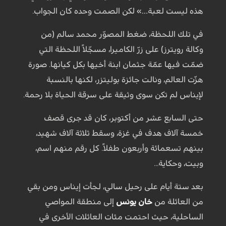
هذه ليست لعبة…» لكن الصمت وحده كان الجواب.
في تلك اللحظة، ضغط المصوّر محمد سالم (من
وكالة رويترز) على زرّ الكاميرا، مسجّلاً اللحظة التي
ضمّت فيها عمّة جثمان ابنة أخيها بكل كيانها. صورة
هزّت العالم، ونالت جائزة بوليتزر، لكنها بالنسبة
لإيناس لم تكن سوى وثيقة على سرقة الحياة بلا رحمة.
حتى السابع عشر من أكتوبر، كان قد جرى قصف
خمسة آلاف هدف في غزة، وسقط ثلاثة آلاف شهيد،
بينهم تسعمائة وأربعون طفلاً. كل رقم منهم اسم،
وبيت، وحكاية...
بعد ستة أيام على رحيل سالي، لجأت إيناس ومن بقي
من العائلة من
خان يونس
إلى منطقة المواصي
الساحلية، حيث احتمت مئات العائلات الأخرى في