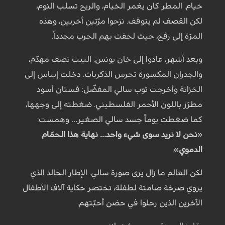
خيام. المطر كان يغمر الخيام، والريح تسلب النوم،
لكن القصف لم يتوقف. نزحوا مرّتين أخريين، وهذه
المرّة إلى رفح، حيث لحقت بهم الحرب مجدداً.
وبعد أشهر، عادوا إلى خان يونس. البيت نصف مهدّم،
والجدران المكسورة تحرس الذكريات. دخلت إيناس إلى
الخزانة وأخرجت ثوب سالي المفضّل: فستان أسود
مطرّز باللون الأحمر الفلسطيني. ضغطته إلى وجهها،
كما ضغطت يوماً جسد سالي الصغير… وهمست:
«
نحن لا نريد سوى شيء واحد… نهاية هذا الحمّام
الدموي
».
لكن العالم ما زال يرى صورة سالي. الإطار الخالد الذي
يروي صرخة صامتة لطفلة، تختصر حكاية آلاف الأطفال
الآخرين الذين رحلوا في حضن أحبّتهم.