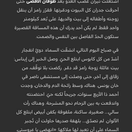
اشتعلت نيران غضب العدوّ بعد
طوفان الأقصى
حتى
أحرقت جدران كل البيوت ودمّرتها. فقرّر رامز أن ينقل
زوجته وأطفاله إلى بيت والديها، على بُعد كيلومتر
واحد فقط. لم يكن أحد يدرك أن هذه المسافة القصيرة
ستكون الحدّ الفاصل بين النفس والصمت.
في صباح اليوم التالي، انشقّت السماء. دويّ انفجار
أشدّ من كل كابوس ابتلع الحيّ. وصل الخبر إلى إيناس:
بيت عائلة زوجة رامز قد دمّر. ركضت بلا توقّف، من
زقاق إلى آخر، حتى وصلت إلى مستشفى ناصر في
خان يونس. هناك، وسط رائحة الدم والدخان، وجدت
أحمد ذا الأربع سنوات، جريحاً لكنه حيّ. احتضنته
واندفعت به بين الزحام نحو المشرحة. وهناك رأت
سالي… صغيرة، ساكنة، ملفوفة بكفن أبيض ابتلع كل
الألوان. لم تصدّق… بلهفة صدرها حاولت أن تُجبر
السماء على أن تعيد لها ملاكها: «انهضي يا عروستي،