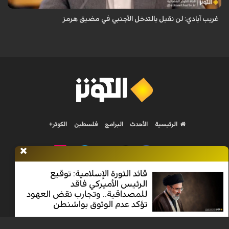
غريب آبادي: لن نقبل بالتدخل الأجنبي في مضيق هرمز
الرئيسية
الأحدث
البرامج
فلسطين
الكوثر+
قائد الثورة الإسلامية: توقيع
الرئيس الأميركي فاقد
Nilesat 11900 V | Badr 8 11747 V | Badr5 12284 V
للمصداقية.. وتجارب نقض العهود
تؤكد عدم الوثوق بواشنطن
جميع الحقوق محفوظة