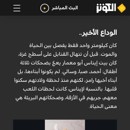
البث المباشر
الوداع الأخير..
كان كيلومتر واحد فقط يفصل بين الحياة
والموت. قبل أن تنهال القنابل على أسطح غزة،
كان بيت إيناس أبو معمار يعجّ بضحكات ثلاثة
أطفال: أحمد، صبا، وسالي. لم يكونوا أبناءها، بل
أبناء أخيها رامز، لكنهم منذ لحظة ولادتهم سكنوا
قلبها. بالنسبة لإيناس، كانت لحظات اللعب
معهم، جريهم في الأزقة، وضحكاتهم البريئة هي
معنى الحياة.