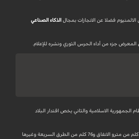
لالمنيوم فضلا عن الانجازات بمجال
الذكاء الصناعي
لمعرض جزء من أداء الحرس الثوري ونشره للإعلام.
لجمهورية الاسلامية والثاني يخص اقتدار البلاد
وأستطرد أن الحرس الثوري على مدى السنوات الاخيرة قام بانشاء 525 كلم من سكك الحديد و64 كلم من مترو الانفاق و76 كلم من الطرق السريعة وغيرها