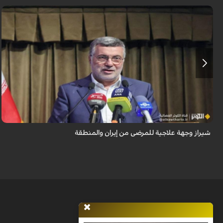
تُعدّ المراكز العلاجية في شيراز، بدعم من كفاءاتها المتخصّصة وتقنياتها الحديثة،
وجهةً للمرضى من داخل إيران وخارجها.
شيراز وجهة علاجية للمرضى من إيران والمنطقة