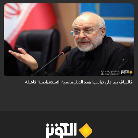
أكد رئيس مجلس الشورى الإسلامي الإيراني أن التصريحات الاستعراضية
والتهديدات المتكررة لم تعد تُجدي نفعاً، واصفاً إياها بالدبلوماسية الفاشلة.
قاليباف يرد على ترامب: هذه الدبلوماسية الاستعراضية فاشلة