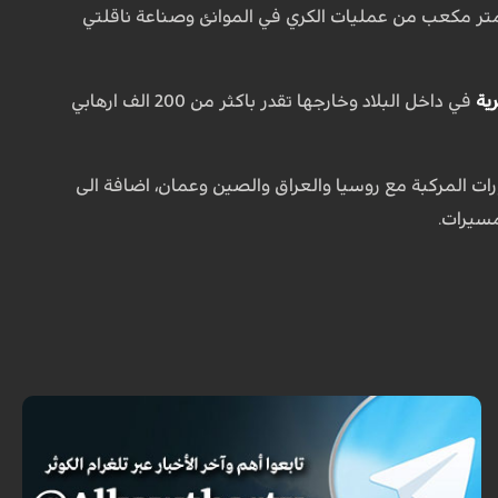
و36 كلم من قنوات المياه وأيصالها الى بحيرة " أرومية" فضلا عن 16 مليون متر مكعب من عمليات الكري في الموانئ وصناعة ناقلتي
ية
في داخل البلاد وخارجها تقدر باكثر من 200 الف ارهابي
ات المركبة مع روسيا والعراق والصين وعمان، اضافة الى