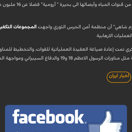
بجانب بناء 9 سدود 
بزم شاهي" أن منظمة أمن الحرس الثوري واجهت
المجموعات التكفير
عمليات الارهابية.
ي تمت إعادة صياغة العقيدة العملياتية للقوات، والتخطيط للمناور
الاعظم 18 و19 والدفاع السيبراني ومواجهة المسيرات.
اخبار ايران