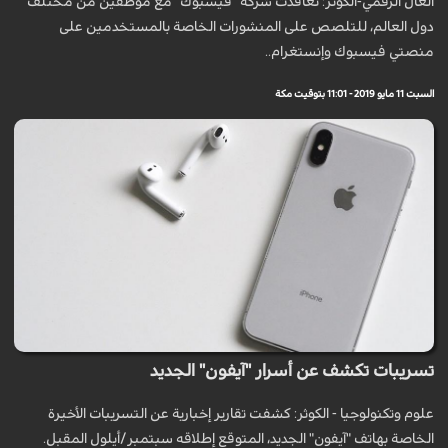
العال الرقمي-الكوثر: تعاقدت شركة "فيسبوك" مع موظفين من مختلف
دول العالم، للتلصص على المنشورات الخاصة بالمستخدمين على
منصتي فيسبوك وإنستغرام..
السبت 11 مايو 2019 - 11:01 بتوقيت مكة
تسريبات تكشف عن أسرار "آيفون" الجديد
علوم وتكنولوجيا - الكوثر: كشفت تقارير إخبارية عن التسريبات الأخيرة
الخاصة بهاتف "آيفون" الجديد، المتوقع إطلاقه سبتمبر/أيلول المقبل.