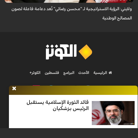
ولايتي: الرؤية الاستراتيجية لـ "محسن رضائي" تُعد دعامة فاعلة لصون
المصالح الوطنية
الرئيسية
الأحدث
البرامج
فلسطين
الكوثر+
قائد الثورة الإسلامية يستقبل
الرئيس بزشكيان
Nilesat 11900 V | Badr 8 11747 V | Badr5 12284 V
جميع الحقوق محفوظة