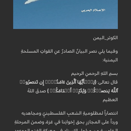
الكوثر_اليمن
وفيما يلي نصر البيانٌ الصادرٌ عنِ القواتِ المسلحةِ
اليمنية:
بسمِ اللهِ الرحمنِ الرحيم
قال تعالى:
{يَـٰۤأَيُّهَا ٱلَّذِينَ ءَامَنُوۤا۟ إِن تَنصُرُوا۟
ٱللَّهَ يَنصُرۡكُمۡ وَيُثَبِّتۡ أَقۡدَامَكُمۡ }
صدقَ اللهُ
العظيم
انتصاراً لمظلوميةِ الشعبِ الفلسطينيِّ ومجاهديه
ورداً على المجازرِ بحق إخوانِنا في غزة، وضمنَ المرحلةِ
الخامسةِ من مراحلِ الإسنادِ في معركةِ الفتحِ الموعودِ