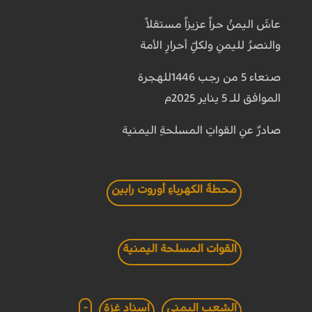
عاشَ اليمنُ حراً عزيزاً مستقلاً
والنصرُ لليمنِ ولكلِّ أحرارِ الأمة
صنعاء 5 من رجب 1446للهجرة
الموافق للـ 5 يناير 2025م
صادرٌ عنِ القواتِ المسلحةِ اليمنية
محطةَ الكهرباءِ أوروت رابين
القوات المسلحة اليمنية
الشعب اليمني
اسناد غزة
-