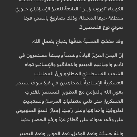
الكهرباءِ "أوروت رابين" التابعةَ للعدوِّ الإسرائيليِّ جنوبيَّ
منطقة حيفا المحتلةِ، وذلك بصاروخٍ بالستي فرط
صوتيٍّ نوع فلسطين2.
وقد حققتِ العمليةُ هدفَها بنجاحٍ بفضلِ الله.
إنَّ اليمنَ العزيزَ قيادةً وشعباً وجيشاً مستمرونَ في
تأديةِ واجباتِهم الدينيةِ والأخلاقيةِ والإنسانيةِ تجاهَ
الشعبِ الفلسطينيٍّ المظلومِ وإنَّ العملياتِ
العسكريةَ الإسناديةَ للمجاهدينَ في غزةَ سوفَ تستمر
بعونِ اللهِ بالتزامنِ مع التطويرِ المستمرِّ للقدراتِ
العسكريةِ حتى تلبيَ متطلباتِ المرحلةِ وتستجيبَ
لظروفِها وأهدافِها وعلى رأسِها إجبارُ العدوِّ الصهيوني
على وقفِ عدوانِه على قطاعِ غزةَ ورفعِ الحصارِ عنها.
واللهُ حسبُنا ونعمَ الوكيل، نعمَ المولى ونعمَ النصير