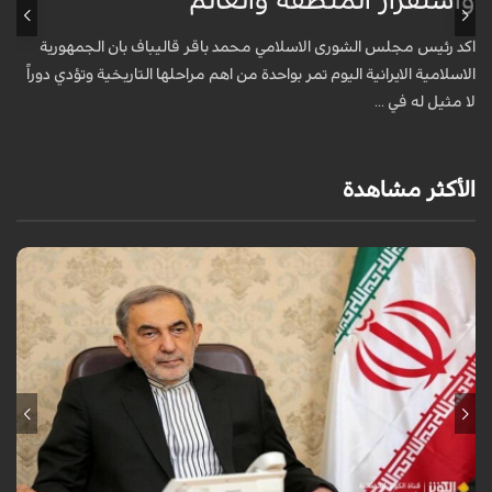
واستقرار المنطقة والعالم
أ
ا
اكد رئيس مجلس الشورى الاسلامي محمد باقر قاليباف بان الجمهورية
م
الاسلامية الايرانية اليوم تمر بواحدة من اهم مراحلها التاريخية وتؤدي دوراً
لا مثيل له في ...
الأكثر مشاهدة
كتب مستشار قائد الثورة الإسلامية للشؤون الدولية "علي أكبر ولايتي"، في رسالة
هنأ فيها "محسن رضائي" بتعيينه أمينا للمجلس الأعلى للأمن القومي، قائلا:
انط...