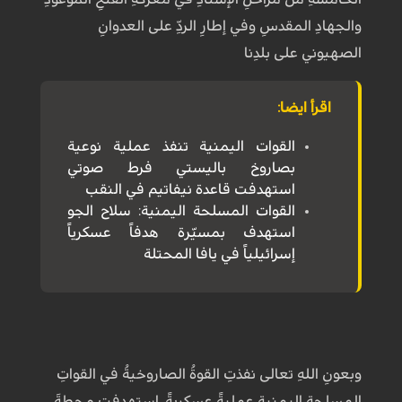
والجهادِ المقدسِ وفي إطارِ الردِّ على العدوانِ
الصهيوني على بلدِنا
اقرأ ايضا:
القوات اليمنية تنفذ عملية نوعية
بصاروخ باليستي فرط صوتي
استهدفت قاعدة نيفاتيم في النقب
القوات المسلحة اليمنية: سلاح الجو
استهدف بمسيّرة هدفاً عسكرياً
إسرائيلياً في يافا المحتلة
وبعونِ اللهِ تعالى نفذتِ القوةُ الصاروخيةُ في القواتِ
المسلحةِ اليمنيةِ عمليةً عسكريةً، استهدفت محطةَ