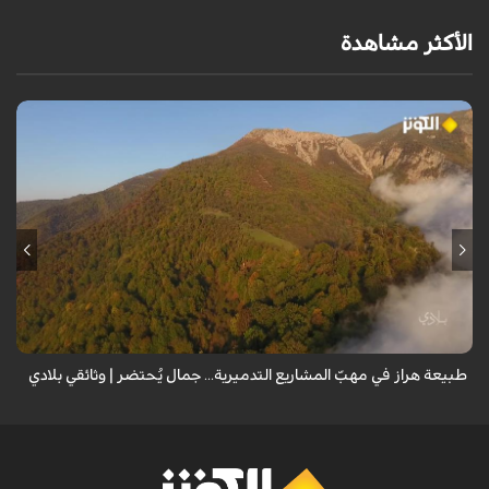
الأكثر مشاهدة
من قلب طبيعة هراز التي كانت يوماً من أجمل الموائل الطبيعية في إيران، يحذر
المعد من كارثة بيئية: "وحش الأعمال والمشاريع التدميرية تنهش بجسم
طبيعة إيران...
طبيعة هراز في مهبّ المشاريع التدميرية... جمال يُحتضر | وثائقي بلادي