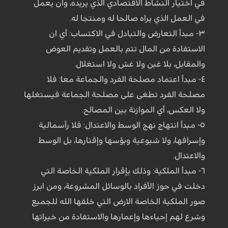
في اختيار النشاط الاقتصادي الذي يريده، وان يعمل
في العمل الذي يراه صالحا له ومنتجا له.
٣- مبدأ التعارض والتبادل في الاكتساب: أي ان
الاستفادة من المال تتم بالعمل وتقديم العوض
والمقابل، بلا غبن ولا غش ولا استغلال.
٤- مبدأ اعتماد مصلحة الفرد والجماعة معا: فلا
مصلحة الفرد تطغى على مصلحة الجماعة فيستغلها
ولا العكس، أي الموازنة بين المصالح.
٥- مبدأ انتهاج نهج الوسط والاعتدال: فلا رأسمالية
وإسرافها، ولا شيوعية وبؤسها وإقتارها، بل الوسط
والاعتدال.
٦- مبدأ الملكية: وذلك بإقرار الملكية الخاصة التي
دخلت في حوز الأفراد بالوسائل المشروعة، ومن ابرز
صور الملكية الخاصة الارض التي خلقها الله للجميع
وشرع لهم إحياءها وإعمارها والاستفادة من خيراتها