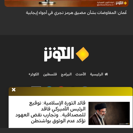
عُمان: المفاوضات بشأن مضيق هرمز تجري في أجواء إيجابية
الرئيسية
الأحدث
البرامج
فلسطين
الكوثر+
قائد الثورة الإسلامية: توقيع
الرئيس الأميركي فاقد
Nilesat 11900 V | Badr 8 11747 V | Badr5 12284 V
للمصداقية.. وتجارب نقض العهود
تؤكد عدم الوثوق بواشنطن
جميع الحقوق محفوظة