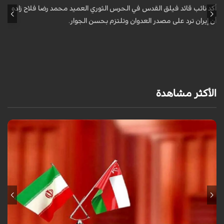
ا
أكد نائب قائد فيلق القدس في الحرس الثوري العميد محمد رضا فلاح زاده
أن إيران ترد على مصدر العدوان وتلتزم بحسن الجوار.
أ
آ
ي
الأكثر مشاهدة
أعلنت وزارة الخارجية العُمانية أن المفاوضات الجارية بشأن مضيق هرمز تجري
في أجواء إيجابية وبناءة.