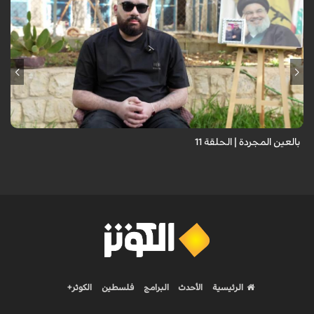
برنامج "بالعين المجردة" هو توثيق إنسانيٌّ شجاعٌ للحياة تحت وطأة الحرب،
حيث نستمع فيه إلى شهاداتٍ حيّةٍ لأشخاص عايشوا التفجيرات والدمار، فنرى
بعيونهم ت...
بالعين المجردة | الحلقة 11
الرئيسية
الأحدث
البرامج
فلسطين
الكوثر+