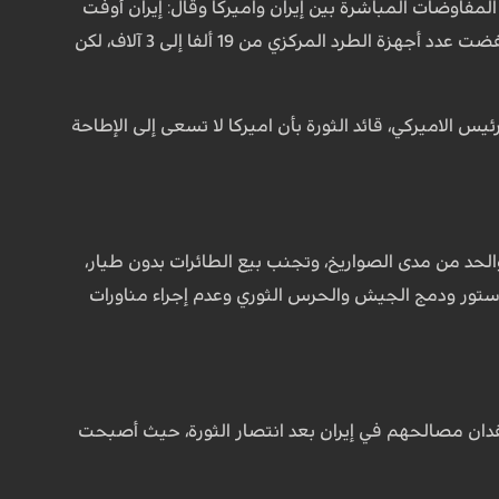
لمفاوضات المباشرة بين إيران واميركا وقال: إيران أوفت
بجميع التزاماتها في خطة العمل الشاملة المشتركة وأغلقت المركزين النوويين فردو ونطنز وخفضت عدد أجهزة الطرد المركزي من 19 ألفا إلى 3 آلاف، لكن
رئيس الاميركي، قائد الثورة بأن اميركا لا تسعى إلى الإطاحة
والحد من مدى الصواريخ، وتجنب بيع الطائرات بدون طيار،
دستور ودمج الجيش والحرس الثوري وعدم إجراء مناورات
 فقدان مصالحهم في إيران بعد انتصار الثورة، حيث أصبحت