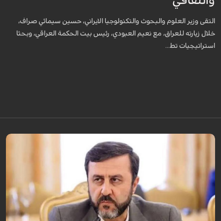
والثقافي
التقى وزير العلوم والبحوث والتكنولوجيا الايراني، حسين سيمائي صراف،
خلال زيارته للعراق، مع نعيم العبودي، رئيس بيت الحكمة العراقي، وبحثا
استراتيجيات تط...
قال نائب وزير الخارجية الإيراني كاظم غريب آبادي، إن إيران لن تقبل بالتدخل