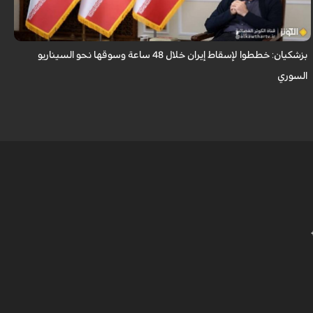
بإمكانهم السيطرة على إيران خلال 48 ساعة كما فعلوا مع سوريا.
بزشكيان: خططوا لإسقاط إيران خلال 48 ساعة وسوقها نحو السيناريو
و
السوري
ا