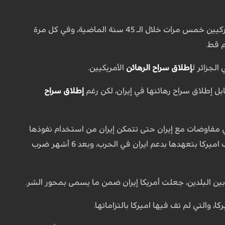
وفي إشارة إلى سوء نوايا أميركا في المفاوضات، قال: لقد تفاوضت الجمهورية الإسلامية مع الأميركيين خمس مرات خلال الـ 45 سنة الماضية، وفي كل مرة
م قط.
إطلاق سراح الرهائن
الأمريكيين.
بل إطلاق سراح رهائنها في إيران، لكن رغم
إطلاق سراح
اميركا في مفاوضات مع إيران حتى تتمكن إيران من استخدام نفوذها
للتوسط من أجل إطلاق سراح هؤلاء الأشخاص، وبعد هذه المفاوضات واطلاق سراح الرهائن لم تف اميركا بتعهدها بدعم ايران في الحرب، وبعد 6 أشهر ضرب
ا، والتي لم تف فيها اميركا بالتزاماتها.