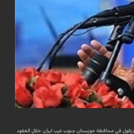
نة دزفول في محافظة خوزستان جنوب غرب ايران: خلال العقود