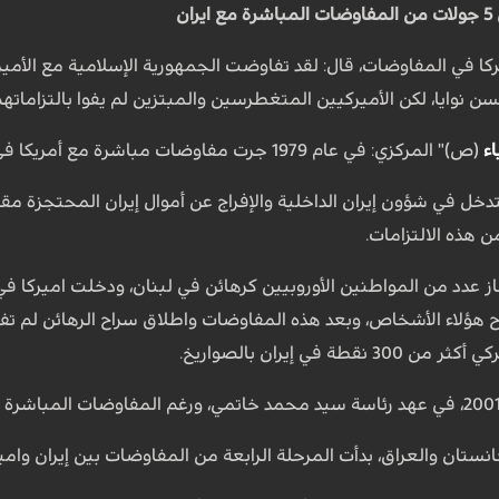
ن
حسن نوايا، لكن الأميركيين المتغطرسين والمبتزين لم يفوا بالتزاماته
اء
(ص)" المركزي: في عام 1979 جرت مفاوضات مباشرة مع أمريكا في الجزائر ل
تدخل في شؤون إيران الداخلية والإفراج عن أموال إيران المحتجزة مقا
من هذه الالتزامات.
ام 1983، تم احتجاز عدد من المواطنين الأوروبيين كرهائن في لبنان، ودخلت 
 في إيران بالصواريخ.
غانستان والعراق، بدأت المرحلة الرابعة من المفاوضات بين إيران واميرك