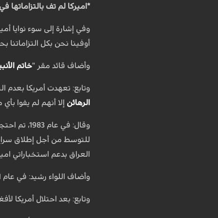
*اميركا لم تف بالتزاماتها في 5 جولات من المفاوضات المباشرة مع ايرا
أوفينا نحن بكل التزاماتنا ب
وأضاف قائد مقر "
خاتم الأنبي
وتابع: تعهدت أمريكا بعدم ال
الرهائن
إلا أنهم لم يفوا بأي 
وقال: في ع
العراق بدعم استخباراتي اميركي أكثر من 300 نقطة
وأضاف اللواء رشيد: في عام 2001، في عهد رئاسة سيد محمد خاتمي، ورغم المفاوضات المباشرة بين البلدين، جعلت أمريكا إيران ضمن ما يسمى بمحور الشر.
وتابع: بعد احتلال أمريكا لأف