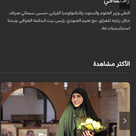
والثقافي
التقى وزير العلوم والبحوث والتكنولوجيا الايراني، حسين سيمائي صراف،
خلال زيارته للعراق، مع نعيم العبودي، رئيس بيت الحكمة العراقي، وبحثا
استراتيجيات تط...
الأكثر مشاهدة
برنامج "بالعين المجردة" هو توثيق إنسانيٌّ شجاعٌ للحياة تحت وطأة الحرب، حيث
نستمع فيه إلى شهاداتٍ حيّةٍ لأشخاص عايشوا التفجيرات والدمار، فنرى بعيونهم