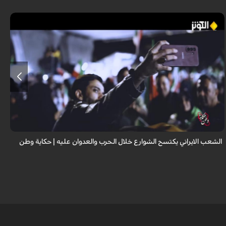
يظهر المقطع مشهداً فريداً من إيران حيث تمتلئ الشوارع بحشود هائلة من
الناس في الوقت الذي يختبئ فيه الآخرون في الملاجئ أو يفرون من القواعد
العسكرية. ظرو...
الشعب الايراني يكتسح الشوارع خلال الحرب والعدوان عليه | حكاية وطن
ا