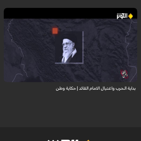
يوثق المقطع بداية الحرب الأمريكية الإسرائيلية على إيران . في اليوم الأول،
اغتيلالامام القائد السيد علي الخامنئي مع كبار القادة العسكريين، وفي نفس
اليو...
بداية الحرب واغتيال الامام القائد | حكاية وطن