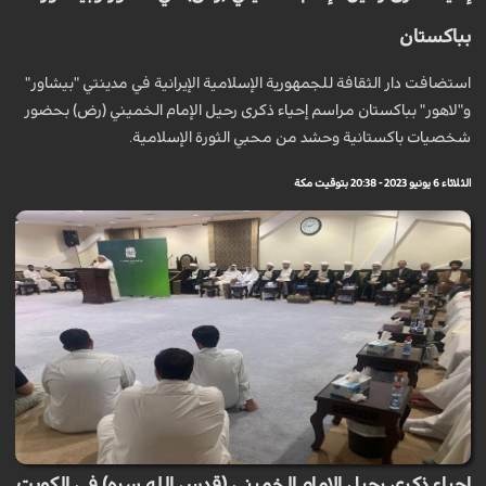
بباكستان
استضافت دار الثقافة للجمهورية الإسلامية الإيرانية في مدينتي "بيشاور"
و"لاهور" بباكستان مراسم إحياء ذكرى رحيل الإمام الخميني (رض) بحضور
شخصيات باكستانية وحشد من محبي الثورة الإسلامية.
الثلاثاء 6 يونيو 2023 - 20:38 بتوقيت مكة
إحياء ذكرى رحيل الإمام الخميني (قدس الله سره) في الكويت