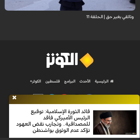
وثائقي بغير حق | الحلقة 11
الرئيسية
الأحدث
البرامج
فلسطين
الكوثر+
قائد الثورة الإسلامية: توقيع
الرئيس الأميركي فاقد
Nilesat 11900 V | Badr 8 11747 V | Badr5 12284 V
للمصداقية.. وتجارب نقض العهود
تؤكد عدم الوثوق بواشنطن
جميع الحقوق محفوظة