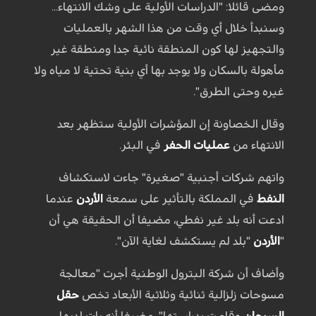
ومضى قائلا: "الدراسات الأولية على وشك الانتهاء...
وسنبدأ خلال أي وقت من هذا الشهر بالعمليات
والتجهيز لها كون المنطقة نائية جدا ومنطقة غير
مأهولة بالسكان ولا يوجد بها أي بنية تحتية لا مياه ولا
غيره وحتى الطرق".
وقال الخصاونة إن المؤشرات الأولية ستظهر بعد
الانتهاء من
عمليات الحفر
في البئر.
واتهم شركات أجنبية "صغيرة" جاءت لاستكشاف
النفط
في المملكة بالتأثير على سمعة
الأردن
عندما
ادعت أنه بلد غير نفطي، مضيفا أن الحقيقة هي أن
"
الأردن
"بلد لم يستكشف لغاية الآن".
وأضاف أن شركة البترول الوطنية أجرت "معالجة
مسوحات زلزالية ثنائية وثلاثية الأبعاد تخص
حقل
السرحان
وقامت بدراستها"، مضيفا أنه بات لديها