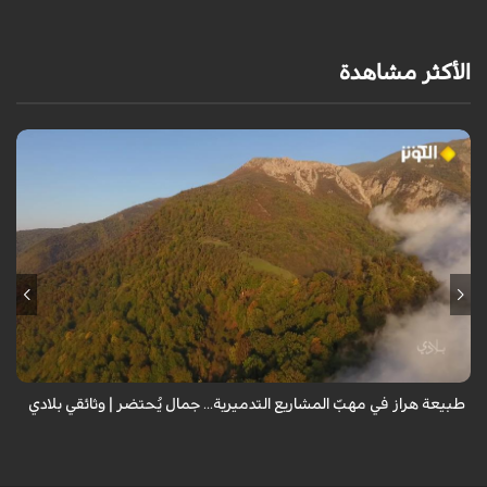
الأكثر مشاهدة
من قلب طبيعة هراز التي كانت يوماً من أجمل الموائل الطبيعية في إيران، يحذر
المعد من كارثة بيئية: "وحش الأعمال والمشاريع التدميرية تنهش بجسم
طبيعة إيران...
طبيعة هراز في مهبّ المشاريع التدميرية... جمال يُحتضر | وثائقي بلادي