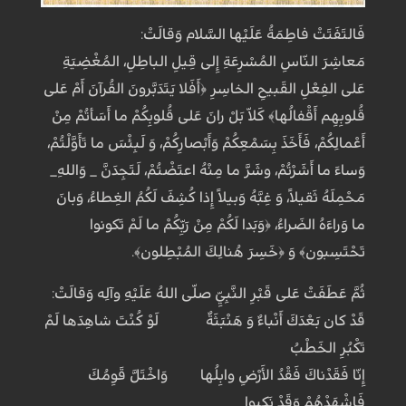
فَالتَفَتَتْ فاطِمَةُ عَلَيْها السَّلام وَقالَتْ:
مَعاشِرَ النّاسِ المُسْرِعَةِ إِلى قِيلِ الباطِلِ، المُغْضِيَةِ
عَلى الفِعْلِ القَبيحِ الخاسِرِ ﴿أَفَلا يَتَدَبَّرونَ القُرآنَ أَمْ عَلى
قُلوبِهِم أَقْفالُها﴾ كَلاّ بَلْ رانَ عَلى قُلوبِكُمْ ما أَسَأتُمْ مِنْ
أَعْمالِكُمْ، فَأَخَذَ بِسَمْعِكُمْ وَأَبْصارِكُمْ، وَ لَبِئْسَ ما تَأَوَّلْتُمْ،
وَساءَ ما أَشَرْتُمْ، وشَرَّ ما مِنْهُ اعتَضْتُمْ، لَتَجِدَنَّ _ وَاللهِ_
مَحْمِلَهُ ثَقيلاً، وَ غِبَّهُ وَبيلاً إِذا كُشِفَ لَكُمُ الغِطاءُ، وَبانَ
ما وَراءَهُ الضَراءُ، ﴿وَبَدا لَكُمْ مِنْ رَبِّكُمْ ما لَمْ تَكونوا
تَحْتَسِبون﴾ وَ ﴿خَسِرَ هُنالِكَ المُبْطِلون﴾.
ثُمَّ عَطَفَتْ عَلى قَبْرِ النَّبِيِّ صلّى اللهُ عَلَيْهِ وآلِه وَقالَتْ:
قَدْ كان بَعْدَكَ أَنْباءٌ وَ هَنْبَثَةٌ لَوْ كُنْتَ شاهِدَها لَمْ
تَكْبُرِ الخَطْبُ
إِنّا فَقَدْناكَ فَقْدُ الأَرْضِ وابِلُها وَاخْتَلَّ قَوِمُكَ
فَاشْهَدْهُمْ وَقَدْ نَكِبوا