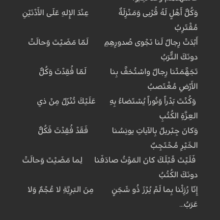
وَكُلُّ أَهْلٍ لَهُ قُرْبى وَمَنْزِلَةٌ عِنْدَ الإِلهِ عَلَى الأَدْنَيْنِ
مُقْتَرِبُ
أَبْدَتْ رِجالٌ لَنا نَجْوى صُدورِهِمِ لَمّا مَضَيْتَ وَحالَتْ
دونَكَ التُّرَبُ
تَجَهَّمَتْنا رِجالٌ واسْتُخفَّ بِنا لَمّا فُقِدْتَ وَكُلُّ
الأَرْضِ مُغْتَصَبُ
وَكُنْتَ بَدْراً وَنُوراً يُسْتَضاءُ بِهِ عَلَيْكَ تُنْزَلُ مِنْ ذي
العِزَّةِ الكُتُبِ
وَكانَ جِبْريلُ بِالآياتِ يونِسُنا فَقَدْ فُقِدْتَ فَكُلُّ
الخَيْرِ مُحْتَجِبٌ
فَلَيْتَ قَبْلَكَ كانَ المَوْتُ صادَفَنا لِما مَضَيْتَ وَحالَتْ
دونَكَ الكُتُبُ
إِنّا رُزِئْنا بِما لَمْ يُرْزَ ذُو شَجَنٍ مِنَ البَرِيَّةِ لا عُجْمٌ وَلا
عَرَبُ...