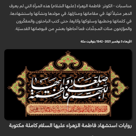
مناسبات - الكوثر: فاطمة الزهراء (عليها السّلام) هذه المرأة التي لم يعرف
الدهر مثيلاً لها، في مقاماتها ومنازلها، في مولدها ونشأتها واستشهادها،
في كلماتها وخطبها وسلوكها وآثارها، حتى كتب الباحثون والمفكّرون
والمؤرّخون مئات المجلّدات فما أحاطوا بعشرٍ من فيوضاتها القدسيّة.
الأربعاء 3 نوفمبر 2021 - 15:42 بتوقيت مكة
روايات استشهاد فاطمة الزهراء عليها السلام كاملة مكتوبة