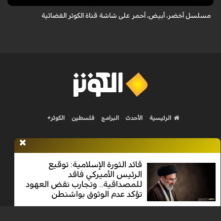
مسلسل أخضر، أبيض، أحمر على شاشة قناة الكوثر الفضائية
الرئيسية
الأحدث
البرامج
فلسطين
الكوثر+
قائد الثورة الإسلامية: توقيع
الرئيس الأميركي فاقد
Nilesat 11900 V | Badr 8 11747 V | Badr5 12284 V
للمصداقية.. وتجارب نقض العهود
تؤكد عدم الوثوق بواشنطن
جميع الحقوق محفوظة