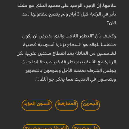
علاجها، إنّ الإجراء الوحيد على صعيد العلاج هو حقنة
بأبر في الركبة قبل 3 أيام ولم يتضح مفعولها لحد
الآن".
وكشف بأنّ "التطور اللافت والذي يفترض ان يكون
متنفسا للوالد هو السماح بزيارة أسبوعية قصيرة
لشخصين من العائلة بعد انقطاع سنتين تقريبا، لكن
الزيارة مع الأسف تتم بطريقة غير مريحة ابدا حيث
يجلس الشرطة بمعية الأهل ويقومون بالتصوير
ويتدخلون في الحديث مما يعكر جو اللقاء".
البحرين
المعارضة
السجن المؤبد
علي مشيمع
الاستاذ حسن مشيمع