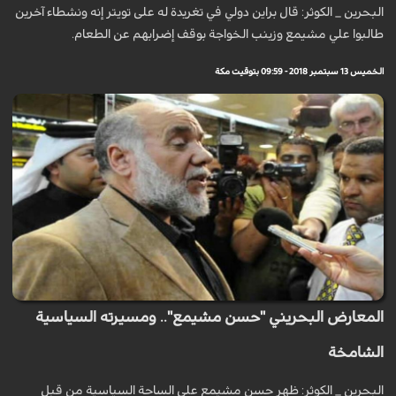
البحرين _ الكوثر: قال براين دولي في تغريدة له على تويتر إنه ونشطاء آخرين
طالبوا علي مشيمع وزينب الخواجة بوقف إضرابهم عن الطعام.
الخميس 13 سبتمبر 2018 - 09:59 بتوقيت مكة
المعارض البحريني "حسن مشيمع".. ومسيرته السياسية
الشامخة
البحرين _ الكوثر: ظهر حسن مشيمع على الساحة السياسية من قبل