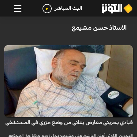
البث المباشر
الاستاذ حسن مشيمع
قيادي بحريني معارض يعاني من وضع مزري في المستشفي
البحرین_الکوثر: أعلن الناشط علي مشيمع نجل زعيم حركة حق المحكوم