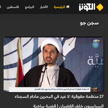
الرئيسية
الأخبار
البرامج
فلسطين
ا
سجن جو
27 منظمة حقوقية: لا عيد في البحرين مادام السجناء
السياسيون خلف القضبان | قضية ساخنة