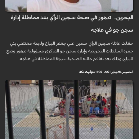
البحرين... تدهور في صحة سجين الرأي بعد مماطلة إدارة
سجن جو في علاجه
حمّلت عائلة سجين الرأي حسين علي جعفر البياع ولجنة معتقلي بني
جمرة السلطات البحرينية وإدارة سجن جو المركزي مسؤولية تدهور وضع
البياع، وذلك بعد تفاقم حالته الصحية نتيجة المماطلة في علاجه.
الخميس 28 يناير 2021 - 11:06 بتوقيت مكة