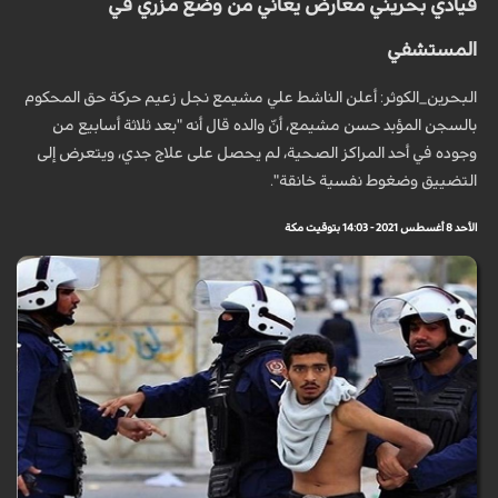
قيادي بحريني معارض يعاني من وضع مزري في
المستشفي
البحرین_الکوثر: أعلن الناشط علي مشيمع نجل زعيم حركة حق المحكوم
بالسجن المؤبد حسن مشيمع، أنّ والده قال أنه "بعد ثلاثة أسابيع من
وجوده في أحد المراكز الصحية، لم يحصل على علاج جدي، ويتعرض إلى
التضييق وضغوط نفسية خانقة".
الأحد 8 أغسطس 2021 - 14:03 بتوقيت مكة