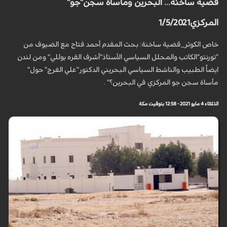
قضية ساخنة... البحرين ومأساة سجن"جو"
المركزي1/5/2021
خاص الكوثر_قضية ساخنة: بحث المقدم أحمد فتاح مع الضيوف من
"تورنتو"الكاتب والمحلل السياسي الأستاذ"أشرف القره بوللي" ومن لندن
ايضاً الطبيب والناشط السياسي البحريني الدكتور"علي الفرج" حول"
مأساة سجن جو المركزي في البحرين؟" .
الثلاثاء 4 مايو 2021 - 12:58 بتوقيت مكة