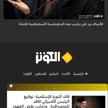
أكد رئيس مجلس الشورى الإسلامي الإيراني أن التصريحات الاستعراضية
والتهديدات المتكررة لم تعد تُجدي نفعاً، واصفاً إياها بالدبلوماسية الفاشلة.
قاليباف يرد على ترامب: هذه الدبلوماسية الاستعراضية فاشلة
الرئيسية
الأحدث
البرامج
فلسطين
الكوثر+
قائد الثورة الإسلامية: توقيع
الرئيس الأميركي فاقد
Nilesat 11900 V | Badr 8 11747 V | Badr5 12284 V
للمصداقية.. وتجارب نقض العهود