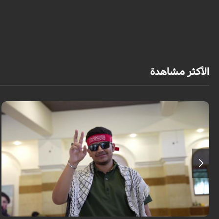
الأكثر مشاهدة
برنامج "بالعين المجردة" هو توثيق إنسانيٌّ شجاعٌ للحياة تحت وطأة الحرب، حيث
نستمع فيه إلى شهاداتٍ حيّةٍ لأشخاص عايشوا التفجيرات والدمار، فنرى بعيونهم
ت...