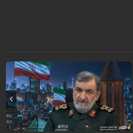
أكد اللواء محسن رضائي أن إيران لن تسمح بفتح ممر ثانٍ في مضيق هرمز.