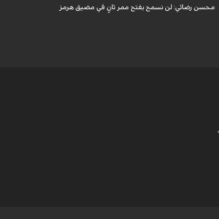
محسن رضائي: لن نسمح بفتح ممر ثانٍ في مضيق هرمز
ه