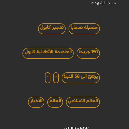
سيد الشهداء.
حصيلة ضحايا
تفجير كابول
150 جريحا
العاصمة الأفغانية كابول
يرتفع الى 58 قتيلا
-
-
العالم الاسلامي
العالم
الاخبار
شاركوا هذا الخبر