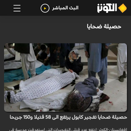
البث المباشر
حصيلة ضحايا
حصيلة ضحايا تفجير كابول يرتفع الى 58 قتيلا و150 جريحا
افغانستان-الكوثر: ارتفع عدد قتلى التفجيرات التي استهدفت مدرسة في