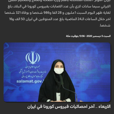
ايران-الكوثر: اعلنت المتحدثة باسم وزارة الصحة والعلاج والتعلیم الطبی
الايراني سیما سادات لاري بأن عدد الاصابات بفیروس کورونا في البلاد، بلغ
لغایة ظهر الیوم السبت 1ملیون و 28 الفا و986 شخصا و بوفاة 321 شخصا
اخر خلال الساعات الـ24 الماضیة بلغ عدد المتوفین في ایران 50 الف و16
شخصا.
السبت 5 ديسمبر 2020 - 13:56 بتوقيت مكة
الاربعاء .. آخر احصائيات فيروس كورونا في ايران