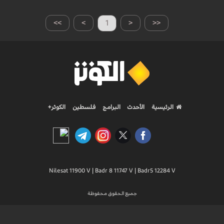
>>
>
1
<
<<
الرئيسية
الأحدث
البرامج
فلسطين
الكوثر+
Nilesat 11900 V | Badr 8 11747 V | Badr5 12284 V
جميع الحقوق محفوظة