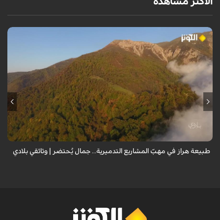
الأكثر مشاهدة
من قلب طبيعة هراز التي كانت يوماً من أجمل الموائل الطبيعية في إيران، يحذر
المعد من كارثة بيئية: "وحش الأعمال والمشاريع التدميرية تنهش بجسم
طبيعة إيران...
طبيعة هراز في مهبّ المشاريع التدميرية... جمال يُحتضر | وثائقي بلادي