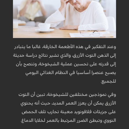
وعند التفكير في هذه الأطعمة الخارقة، غالبا ما يتبادر
إلى الذهن التوت الأزرق، والذي تشير نتائج دراسة حديثة
إلى قدرته على تحسين عملية الشيخوخة، وتنصح بأن
يصبح عنصرا أساسيا في النظام الغذائي اليومي
للجميع.
وفي نموذجين مختلفين للشيخوخة، تبين أن التوت
الأزرق يمكن أن يعزز العمر المديد، حيث أنه يحتوي
على جزيئات فلافونويد معينة تحارب تلف الحمض
النووي وتبطئ الضرر المرتبط بالعمر لخلايا الدماغ.