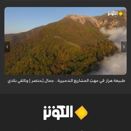
من قلب طبيعة هراز التي كانت يوماً من أجمل الموائل الطبيعية في إيران، يحذر
المعد من كارثة بيئية: "وحش الأعمال والمشاريع التدميرية تنهش بجسم
طبيعة إيران...
طبيعة هراز في مهبّ المشاريع التدميرية... جمال يُحتضر | وثائقي بلادي