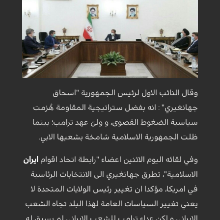
وقال النائب الاول لرئيس الجمهورية "اسحاق
جهانغيري" : انه بفضل ستراتيجية المقاومة هُزمت
سياسية الضغوط القصوى، و ولىّ عهد ترامب؛ بينما
ظلت الجمهورية الاسلامية شامخة بشعبها الابي.
وفي لقائه اليوم الاثنين اعضاء "رابطة اتحاد اقوام
ايران
الاسلامية"، تطرق جهانغيري الى الانتخابات الرئاسية
في امريكا، مؤكدا ان تغيير رئيس الولايات المتحدة لا
يعني تغيير السياسات العامة لهذا البلد تجاه الشعب
الإيراني و لكن عداء ترامب للشعب الايراني لم يسبق له