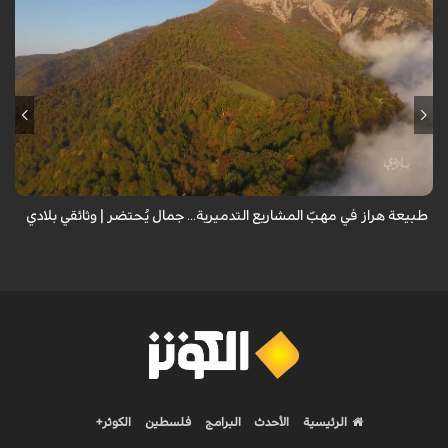
من قلب طبيعة هراز التي كانت يوماً من أجمل الموائل الطبيعية في إيران، يحذر
المعد من كارثة بيئية: "وحش الأعمال والمشاريع التدميرية تنهش بجسم
طبيعة إيران...
طبيعة هراز في مهبّ المشاريع التدميرية... جمال يُحتضر | وثائقي بلادي
الرئيسية
الأحدث
البرامج
فلسطين
الكوثر+