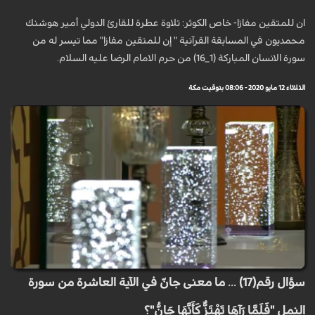
ان للمتقين مفازا- خاص الكوثر: تلاوة عطرة للقارئ الدولي أمير هوشنك
محمديون في المسابقة القرآنية " إن للمتقين مفازا" مما تيسر له من
سورة الانسان المباركة (1_16) من حرم الامام الرضا عليه السلام.
الثلاثاء 12 مايو 2020 - 08:06 بتوقيت مكة
سؤال رقم(17) ... ما معنى جانّ في الآية العاشرة من سورة
النمل "فَلَمَّا رَآهَا تَهْتَزُّ كَأَنَّهَا جَانٌّ"؟