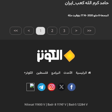
حامد كرم الله كعب_ايران
الجمعة 8 مايو 2020 - 17:16 بتوقيت مكة
>>
>
1
2
3
<
<<
الرئيسية
الأحدث
البرامج
فلسطين
الكوثر+
Nilesat 11900 V | Badr 8 11747 V | Badr5 12284 V