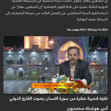
إن للمتقين مفازا _الكوثر: أعلنت لجنة التحكيم في المسابقة القرآنية
الدولية الثالثة عشرة على قناة الكوثر الفضائية "إن للمتقين مفازا" عن
أسماء القراء الستة المتأهلين من الفصل الثالث من مرحلة التصفيات إلى
المرحلة نصف النهائية .
الثلاثاء 12 مايو 2020 - 09:27 بتوقيت مكة
تلاوة فخرية عطرة من سورة الانسان بصوت القارئ الدولي
أمير هوشنك محمديون