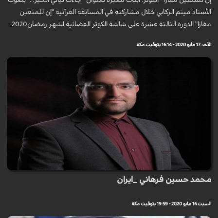
إن للمتقين مفازا - الكوثر: أبيات معبرة بعنوان " جاءت ليالي الخير..." بصوت
الأستاذ ميثم الركابي خلال مشاركته في المسابقة القرآنية "إن للمتقين
مفازا" الدورة الثالثة عشرة على شاشة الكوثر الفضائية لشهر رمضان2020.
الأحد 17 مايو 2020 - 16:14 بتوقيت مكة
محمد حسين فرهاني _ايران
السبت 16 مايو 2020 - 19:59 بتوقيت مكة