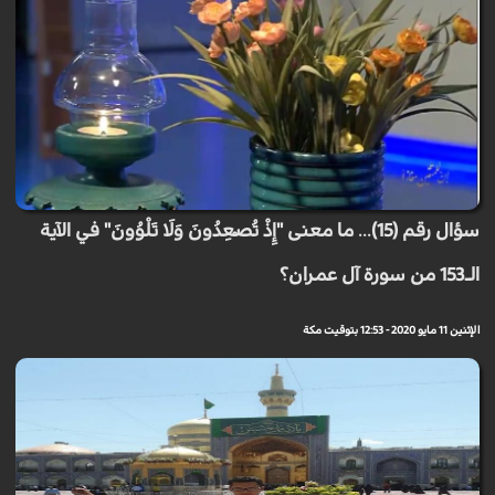
سؤال رقم (15)... ما معنى "إِذْ تُصْعِدُونَ وَلَا تَلْوُونَ" في الآية
الـ153 من سورة آل عمران؟
الإثنين 11 مايو 2020 - 12:53 بتوقيت مكة