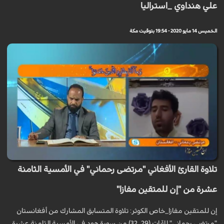
علي هنداوي _استراليا
الخميس 14 مايو 2020 - 19:54 بتوقيت مكة
تلاوة القارئ الأفغاني "مرتضى رحماني" في الأمسية الثامنة
عشرة من "إن للمتقين مفازا"
إن للمتقين مفازا_خاص الكوثر: تلاوة المتسابق المشارك من أفغانستان
"مرتضى رحماني" للآيات (29_32) من سورة هود في الأمسية الثامنة عشرة