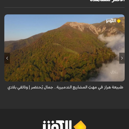
من قلب طبيعة هراز التي كانت يوماً من أجمل الموائل الطبيعية في إيران، يحذر
المعد من كارثة بيئية: "وحش الأعمال والمشاريع التدميرية تنهش بجسم
طبيعة إيران...
طبيعة هراز في مهبّ المشاريع التدميرية... جمال يُحتضر | وثائقي بلادي