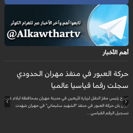
أهم الأخبار
حركة العبور في منفذ مهران الحدودي
ح
سجلت رقما قياسيا عالميا
س
صرّح رئيس مقرّ النقل لزيارة لأربعين في مدينة مهران بمحافظة ايلام غرب
ص
ايران بان حركة العبور في منفذ "الشهيد سليماني" في مهران شهدت
ا
تسجيل الرقم القياسي ...
ت