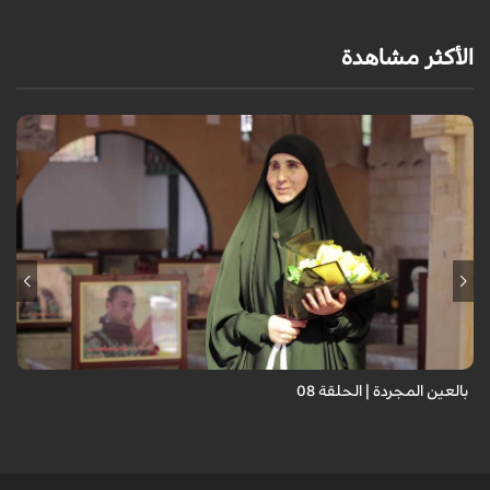
الأكثر مشاهدة
برنامج "بالعين المجردة" هو توثيق إنسانيٌّ شجاعٌ للحياة تحت وطأة الحرب،
حيث نستمع فيه إلى شهاداتٍ حيّةٍ لأشخاص عايشوا التفجيرات والدمار، فنرى
بعيونهم ت...
بالعين المجردة | الحلقة 08