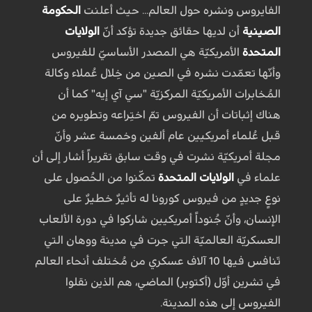
الفايروس ونشره حول العالم... حيث أعلنت
الحكومة
الصينية
أن لديها حقائق جديدة تؤكد أنّ
الولايات
المتحدة
الأمريكيّة هي المصدر الأساسيّ للفيروس
وأنّها تعمّدت نشره في الصين من خِلال عُملاء وكالة
المُخابرات الأمريكيّة المركزيّة "سي آي إيه" كما أن
هناك إثباتات أن الفيروس تمّ اختِراعه وتطويره من
قبل عُلماء أمريكيين عام ألفين وخمسة عشر وأنّ
مجلة أمريكيّة نشرت في وقت سابق تقريراً أشار إلى أن
علماء في
الولايات المتحدة
تمكّنوا من الحُصول على
نوعٍ جديدٍ من فيروس كورونا له تأثيرٌ خطيرٌ على
الإنسان، وأنّ جُنوداً أمريكيين شاركوا في دورة الألعاب
العسكريّة العالميّة التي جرت في مدينة ووهان التي
تَنافس فيها 10 آلاف عسكري من مُختلف أنحاء العالم
في تشرين أوّل (أكتوبر) الماضي، هم الذين نقلوا
الفيروس إلى هذه المدينة.