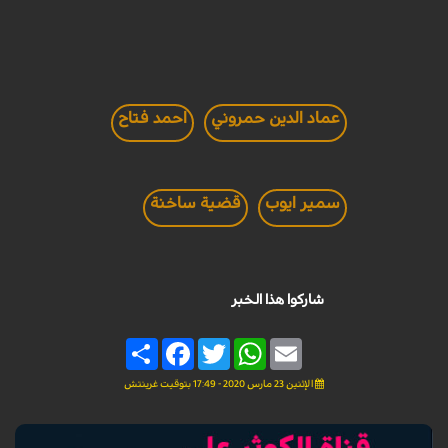
عماد الدين حمروني
احمد فتاح
سمير ايوب
قضية ساخنة
شاركوا هذا الخبر
Share
Facebook
Twitter
WhatsApp
Email
الإثنين 23 مارس 2020 - 17:49 بتوقيت غرينتش