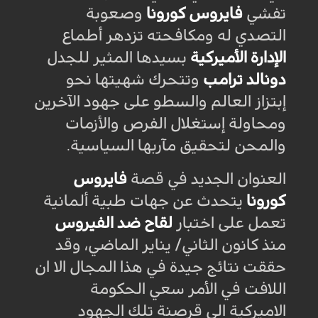
تفشي
فايروس كورونا
وصعوبة
التصدي له ومكافحته تزدهر أطماع
الإدارة الأميركية
بسيدها المثير للجدل
دونالد ترامب
وتتحرك شهيتها نحو
إبتزاز العالم والسطو على جهود الآخرين
ومحاولة إستغلال الفرص والأزمات
والمحن لتحقيق مآربها السياسية
.
العنوان الجديد في قصة
فايروس
كورونا
يتحدث عن جهات طبية ألمانية
تعمل على اختبار
لقاح ضد الفيروس
منذ كانون الثاني/ يناير الماضي، وقد
حققت نتائج جيدة في هذا المجال الا ان
اللافت في الأمر سعي الحكومة
الاميركية الى قرصنة تلك الجهود