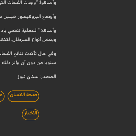
وأضافوا: “وجدت الأبحاث التي
وأوضح البروفيسور هيلين س
وأضاف: “العملية تقضي بإد
وبعض أنواع السرطان، لتكمّ
سنويا من دون أن يؤثر ذلك 
المصدر: سكاي نيوز
صحة الانسان
م
الاخبار