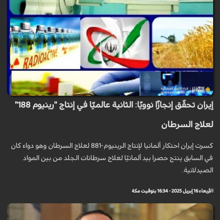
إيران تحقّق إنجازًا نوويًا: الثانية عالميًا في إنتاج "رينيوم 188"
لعلاج السرطان
كسرت إيران احتکار ألمانيا لإنتاج الرينيوم-881 لعلاج السرطان وهو دواء كان
في السابق ينتج حصرا بيد ألمانيًا لعلاج سرطانات الجلد من بين المواد
الصيدلانية.
الأربعاء 16 إبريل 2025 - 16:34 بتوقيت مكة