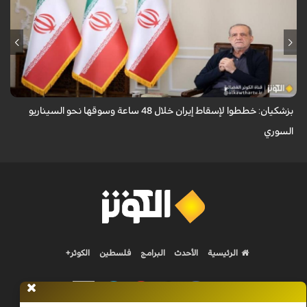
قال الرئيس الايراني مسعود بزشكيان ان الأعداء وضعوا خططًا وتصوروا أن
بإمكانهم السيطرة على إيران خلال 48 ساعة كما فعلوا مع سوريا.
بزشكيان: خططوا لإسقاط إيران خلال 48 ساعة وسوقها نحو السيناريو
السوري
الرئيسية
الأحدث
البرامج
فلسطين
الكوثر+