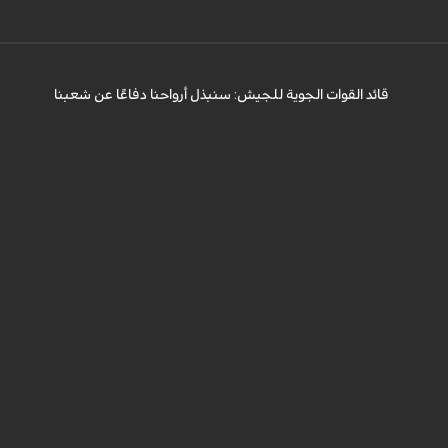
بهمرد "ان القوات الجوية للجيش ستبذل الأرواح دفاعًا عن
الشعب الإيراني".
قائد القوات الجوية للجيش: سنبذل أرواحنا دفاعًا عن شعبنا