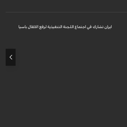
اجتماع اللجنة التنفيذية للاتحاد الاسيوي لرفع الاثقال بمدينة
طشقند وذلك عشية انطلاق منافسات ...
ايران تشارك في اجتماع اللجنة التنفيذية لرفع الاثقال باسيا
0