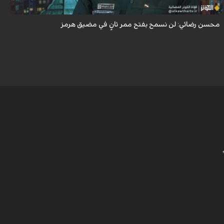
محسن رضائي: لن نسمح بفتح ممر ثانٍ في مضيق هرمز
ه