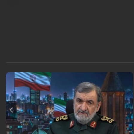
أكد اللواء محسن رضائي أن إيران لن تسمح بفتح ممر ثانٍ في مضيق هرمز.