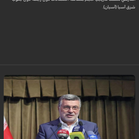
شرق آسيا (آسيان).
تُعدّ المراكز العلاجية في شيراز، بدعم من كفاءاتها المتخصّصة وتقنياتها الحديثة،
وجهةً للمرضى من داخل إيران وخارجها.