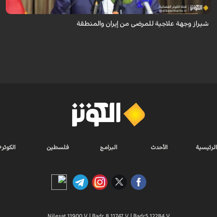
شيراز وجهة علاجية للمرضى من إيران والمنطقة
الرئيسية
الأحدث
البرامج
فلسطين
الكوثر+
Nilesat 11900 V | Badr 8 11747 V | Badr5 12284 V