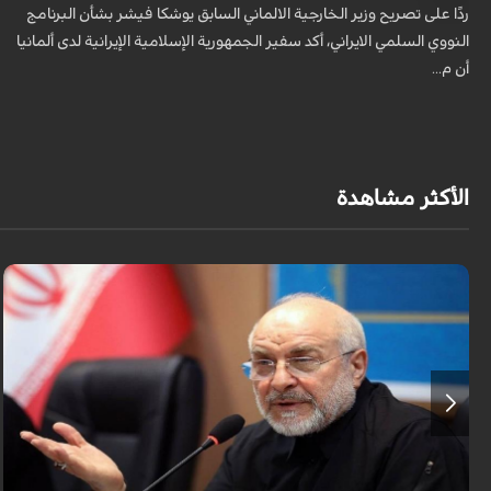
ردًا على تصريح وزير الخارجية الالماني السابق يوشكا فيشر بشأن البرنامج
النووي السلمي الايراني، أكد سفير الجمهورية الإسلامية الإيرانية لدى ألمانيا
أن م...
الأكثر مشاهدة
أكد رئيس مجلس الشورى الإسلامي الإيراني أن التصريحات الاستعراضية
والتهديدات المتكررة لم تعد تُجدي نفعاً، واصفاً إياها بالدبلوماسية الفاشلة.