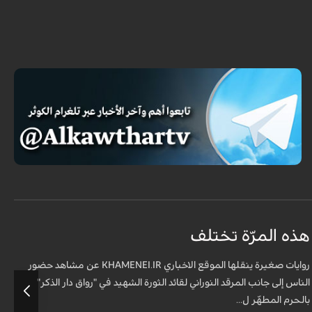
هذه المرّة تختلف
م
ف
روايات صغيرة ينقلها الموقع الاخباري KHAMENEI.IR عن مشاهد حضور
الناس إلى جانب المرقد النوراني لقائد الثورة الشهيد في "رواق دار الذكر"
أ
بالحرم المطهّر ل...