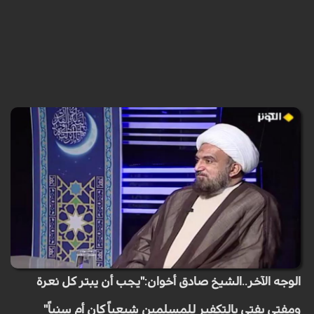
الوجه الآخر..الشيخ صادق أخوان:"يجب أن يبتر كل نعرة
ومفتي يفتي بالتكفير للمسلمين شيعياً كان أم سنياً"