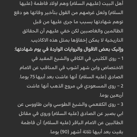
أهل البيت (عليهم السلام) وهم اولاد فاطمة (عليها
السلام) ولعل غرضهم من القول بتأخير وفاتها هو دفع
توهم شهادتها بسبب ما جری عليها من قبل
الظالمين والغاصبين لکن خفي عليهم أن الحقائق
التاريخية لا يمکن إخفاؤها بمثل هذه الاکاذيب.
وإليک بعض الاقوال والروايات الواردة في يوم شهادتها:
1 – روی الکليني في الکافي والشيخ المفيد في
الاختصاص وابن شهر آشوب في المناقب عن الامام
الصادق (عليه السلام): أنها عاشت بعد أبيها 75 يوما.
2 – روی المسعودي في مروج الذهب أنها عاشت
أربعين يوما.
3 – روی الکفعمي والشيخ الطوسي وابن طاووس عن
ابي بصير عن الصادق (عليه السلام) وروی في مقاتل
الطالبين عن الامام الباقر (عليه السلام): أن فاطمة
بقيت بعد أبيها ثلاثة أشهر (90) يوما.