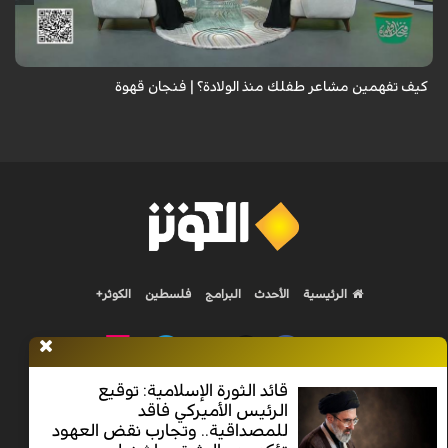
لطفل لا يعرف كيف يعبر عن مشاعره، فتعلمي الفرق بين خوفه وقلقه وتوتره
وحاجته إليك، لتبني شخصية سوية..
كيف تفهمين مشاعر طفلك منذ الولادة؟ | فنجان قهوة
الرئيسية
الأحدث
البرامج
فلسطين
الكوثر+
قائد الثورة الإسلامية: توقيع
الرئيس الأميركي فاقد
Nilesat 11900 V | Badr 8 11747 V | Badr5 12284 V
للمصداقية.. وتجارب نقض العهود