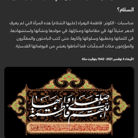
السلام؟
مناسبات - الكوثر: فاطمة الزهراء (عليها السّلام) هذه المرأة التي لم يعرف
الدهر مثيلاً لها، في مقاماتها ومنازلها، في مولدها ونشأتها واستشهادها،
في كلماتها وخطبها وسلوكها وآثارها، حتى كتب الباحثون والمفكّرون
والمؤرّخون مئات المجلّدات فما أحاطوا بعشرٍ من فيوضاتها القدسيّة.
الأربعاء 3 نوفمبر 2021 - 15:42 بتوقيت مكة