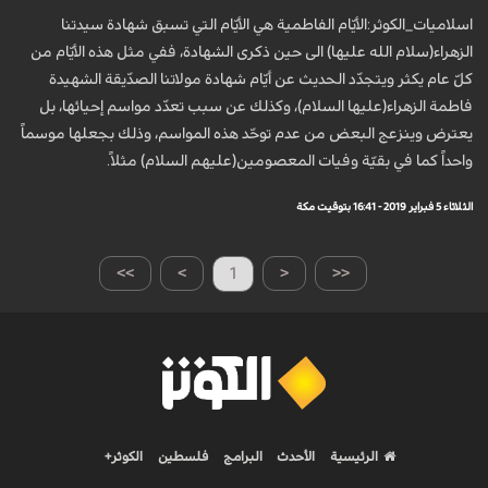
اسلاميات_الكوثر:الأيّام الفاطمية هي الأيّام التي تسبق شهادة سيدتنا
الزهراء(سلام الله عليها) الى حين ذكرى الشهادة، ففي مثل هذه الأيّام من
كلّ عام يكثر ويتجدّد الحديث عن أيّام شهادة مولاتنا الصدّيقة الشهيدة
فاطمة الزهراء(عليها السلام)، وكذلك عن سبب تعدّد مواسم إحيائها، بل
يعترض وينزعج البعض من عدم توحّد هذه المواسم، وذلك بجعلها موسماً
واحداً كما في بقيّة وفيات المعصومين(عليهم السلام) مثلاً.
الثلاثاء 5 فبراير 2019 - 16:41 بتوقيت مكة
>>
>
1
<
<<
الرئيسية
الأحدث
البرامج
فلسطين
الكوثر+