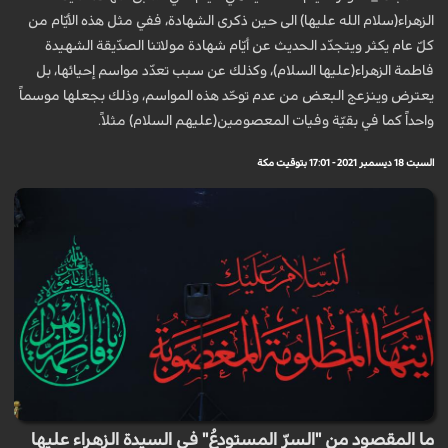
الزهراء(سلام الله عليها) الى حين ذكرى الشهادة، ففي مثل هذه الأيّام من
كلّ عام يكثر ويتجدّد الحديث عن أيّام شهادة مولاتنا الصدّيقة الشهيدة
فاطمة الزهراء(عليها السلام)، وكذلك عن سبب تعدّد مواسم إحيائها، بل
يعترض وينزعج البعض من عدم توحّد هذه المواسم، وذلك بجعلها موسماً
واحداً كما في بقيّة وفيات المعصومين(عليهم السلام) مثلاً.
السبت 18 ديسمبر 2021 - 17:01 بتوقيت مكة
ما المقصود من "السرّ المستودعُ" في السيدة الزهراء عليها