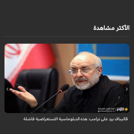
م
الأكثر مشاهدة
أكد رئيس مجلس الشورى الإسلامي الإيراني أن التصريحات الاستعراضية
والتهديدات المتكررة لم تعد تُجدي نفعاً، واصفاً إياها بالدبلوماسية الفاشلة.
قاليباف يرد على ترامب: هذه الدبلوماسية الاستعراضية فاشلة