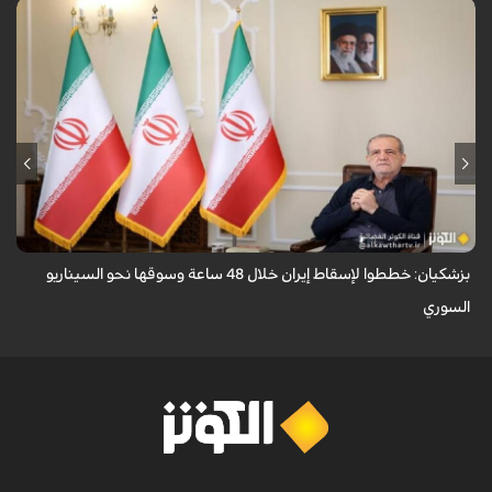
قال الرئيس الايراني مسعود بزشكيان ان الأعداء وضعوا خططًا وتصوروا أن
بإمكانهم السيطرة على إيران خلال 48 ساعة كما فعلوا مع سوريا.
بزشكيان: خططوا لإسقاط إيران خلال 48 ساعة وسوقها نحو السيناريو
السوري