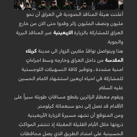
أعلنت هيئهُ المنافذ الحدودية في العراق أن نحو
مليون ونصف المليون زائر وفدوا حتى الان من خارج
العراق للمشاركة بالزيارة
الاربعينية
عبر المنافذ البرية
والجوية.
هذا ويتواصل توافدُ ملايين الزوار الى مدينة
كربلاء
المقدسة
من داخل العراق وخارجه وسط اجراءاتٍ
امنية مشددة ، وتوفير كافة التسهيلات اللوجستية
للمشاركة في احياء اربعين استشهاد الامام الحسين
عليه السلام.
ويقوم معظمُ الزائرين بقطع مسافاتٍ طويلة سيراً على
الأقدام قد تصل إلى نحو سبعمائة كيلومتر.
ومن المتوقع أن تشهد مسيرهُ الزيارة الأربعينية
ذروتها خلال الأيام القليلة المقبلة إذ تنتشر المواكبُ
الحسينية على امتداد الطريق الذي يصل محافظات