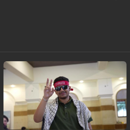
برنامج "بالعين المجردة" هو توثيق إنسانيٌّ شجاعٌ للحياة تحت وطأة الحرب، حيث
نستمع فيه إلى شهاداتٍ حيّةٍ لأشخاص عايشوا التفجيرات والدمار، فنرى بعيونهم
ت...