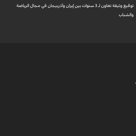
توقيع وثيقة تعاون لـ 3 سنوات بين إيران وآذربيجان في مجال الرياضة
غ
والشباب
م