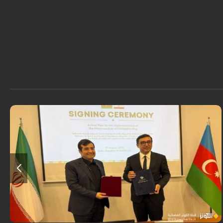
وقّع دنيا مالي وغاييبوف على وثيقة البرنامج التنفيذي للتعاون بين بلدي إيران
وآذربيجان في مجال الرياضة والشباب.