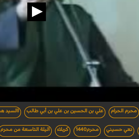
محرم الحرام
علي بن الحسين بن علي بن أبي طالب
االسيد ه
نعي حسيني
محرم1440
كربلاء
اليلة التاسعة من محرم