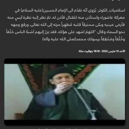
اسلاميات_الكوثر: يُرْوى أنّه تقدّم الى الإمام الحسين(عليه السلام) في
معركة عاشوراء واستأذن منه للقتال فأذن له، ثمّ نظر إليه نظرة آيسٍ منه
فأرخى عينيه وبكى محترقاً قلبه مُظهِراً حزنه إلى الله تعالى، ورفع وجهه
نحو السماء وقال: "اللهمّ اشهد على هؤلاء، فقد بَرَزَ إليهم أشبهُ الناس خَلْقاً
وخُلُقاً ومَنْطِقاً برسولك محمد(صلى الله عليه وآله)
الأحد 13 مارس 2022 - 16:18 بتوقيت مكة