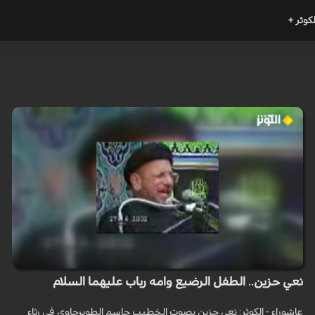
لكوثر +
نعي حزين.. الطفل الرضيع وامه رباب عليهما السلام
عاشوراء - الكوثر: نعي حزين بصوت الخطيب جاسم الطويرجاوي في رثاء