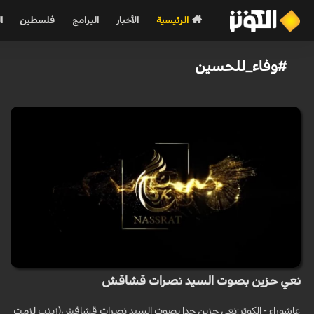
الرئيسية
الأخبار
البرامج
فلسطين
ا
#وفاء_للحسين
نعي حزين بصوت السيد نصرات قشاقش
عاشوراء - الكوثر:نعي حزين جدا بصوت السيد نصرات قشاقش(زينب لزمت