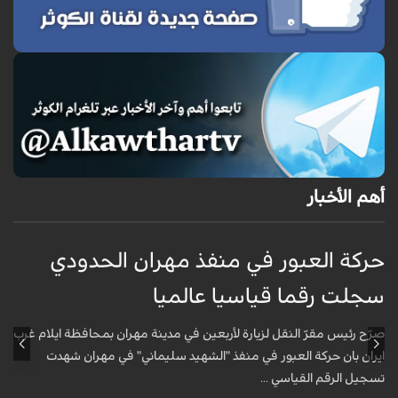
أهم الأخبار
حركة العبور في منفذ مهران الحدودي
ح
سجلت رقما قياسيا عالميا
س
صرّح رئيس مقرّ النقل لزيارة لأربعين في مدينة مهران بمحافظة ايلام غرب
ص
ايران بان حركة العبور في منفذ "الشهيد سليماني" في مهران شهدت
ا
تسجيل الرقم القياسي ...
ت