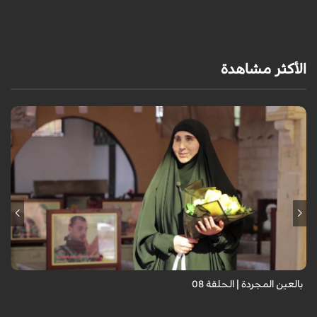
الأكثر مشاهدة
برنامج "بالعين المجردة" هو توثيق إنسانيٌّ شجاعٌ للحياة تحت وطأة الحرب،
حيث نستمع فيه إلى شهاداتٍ حيّةٍ لأشخاص عايشوا التفجيرات والدمار، فنرى
بعيونهم ت...
بالعين المجردة | الحلقة 08